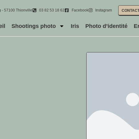
 - 57100 Thionville
03 82 53 18 62
Facebook
Instagram
CONTAC
il
Shootings photo
Iris
Photo d’identité
E