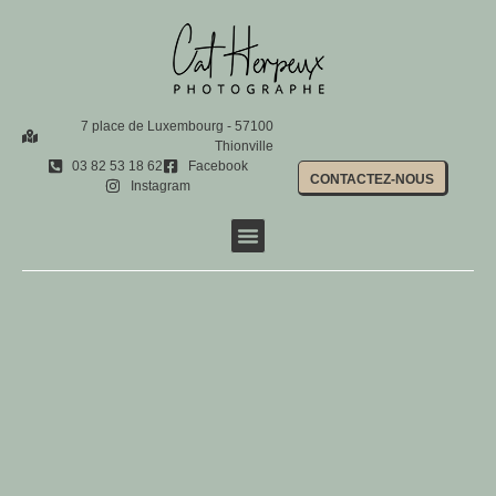
7 place de Luxembourg - 57100
Thionville
03 82 53 18 62
Facebook
CONTACTEZ-NOUS
Instagram
Shootings photo
Photo d’identité
Location de photobooth