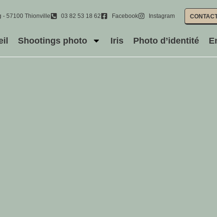
 - 57100 Thionville
03 82 53 18 62
Facebook
Instagram
CONTAC
il
Shootings photo
Iris
Photo d’identité
E