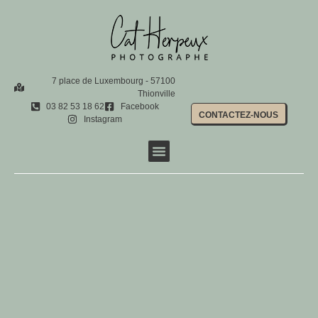
7 place de Luxembourg - 57100
Thionville
03 82 53 18 62
Facebook
CONTACTEZ-NOUS
Instagram
Shootings photo
Photo d’identité
Location de photobooth