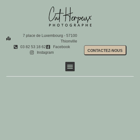
7 place de Luxembourg - 57100
Thionville
03 82 53 18 62
Facebook
CONTACTEZ-NOUS
Instagram
Shootings photo
Photo d’identité
Location de photobooth